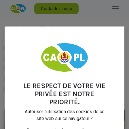
Contactez-nous
Tous les blogs
Nos Filières
ORGANISATION DE L’ACHAT DES REPRODUCTEURS DU LYCEE AGRICOLE DE MOOREA
ORGANISATION DE
L’ACHAT DES
REPRODUCTEURS DU
LYCEE AGRICOLE DE
MOOREA
LE RESPECT DE VOTRE VIE
PRIVÉE EST NOTRE
PRIORITÉ.
14 octobre 2024
par
Marc FABRESSE
Autoriser l'utilisation des cookies de ce
site web sur ce navigateur ?