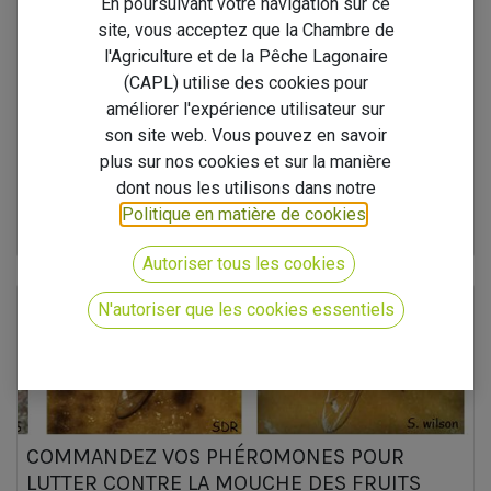
En poursuivant votre navigation sur ce
site, vous acceptez que la Chambre de
l'Agriculture et de la Pêche Lagonaire
COMMANDEZ DE LA POUDRE DE NACRE
(CAPL) utilise des cookies pour
La Poudre de Nacre : Le Trésor de nos Lagons au Service de vos
améliorer l'expérience utilisateur sur
Terres ! Ia ora na à toutes et à tous ! Face à l'envolée du prix des
son site web. Vous pouvez en savoir
intrants importés, la CAPL se mobilise pour vous proposer une
soluti...
plus sur nos cookies et sur la manière
dont nous les utilisons dans notre
Services Payants
avantages
Politique en matière de cookies
.
1 avr. 2026
Nos Produits & Services
Autoriser tous les cookies
N'autoriser que les cookies essentiels
COMMANDEZ VOS PHÉROMONES POUR
LUTTER CONTRE LA MOUCHE DES FRUITS