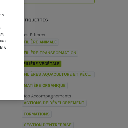
r ?
ÉTIQUETTES
a
des
Les Filières
ous
FILIÈRE ANIMALE
les
FILIÈRE TRANSFORMATION
FILIÈRE VÉGÉTALE
FILIÈRES AQUACULTURE ET PÊCHE LAGONAIRE
MATIÈRE ORGANIQUE
Nos Accompagnements
ACTIONS DE DÉVELOPPEMENT
FORMATIONS
GESTION D'ENTREPRISE