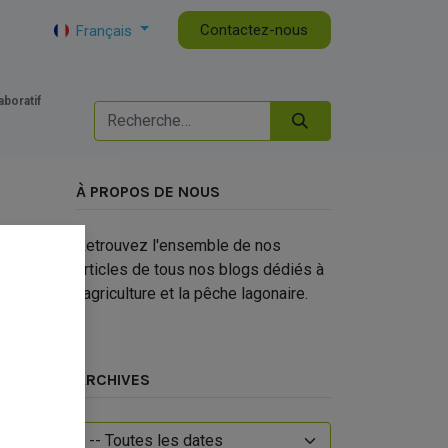
tualités de la CAPL
DG
Contactez-nous
Français
aboratif
À PROPOS DE NOUS
Retrouvez l'ensemble de nos
articles de tous nos blogs dédiés à
l'agriculture et la pêche lagonaire.
ARCHIVES