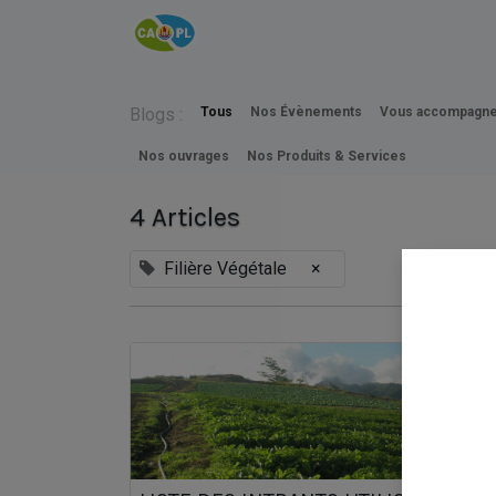
Accueil
INFOS
CAPL
Blogs :
Tous
Nos Évènements
Vous accompagne
Nos ouvrages
Nos Produits & Services
4 Articles
Filière Végétale
×