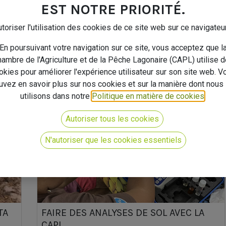
N
MON FA'A'APU - TĀ’U FA’A’APU
EST NOTRE PRIORITÉ.
Le Manuel du Potager de la Chambre d'Agriculture et de la
Pêche Lagonaire (CAPL) est une ressource essentielle pour
toriser l'utilisation des cookies de ce site web sur ce navigateu
tous ceux qui souhaitent cultiver un potager en Polynésie
ANTS
française, qu’ils soient d...
En poursuivant votre navigation sur ce site, vous acceptez que l
SIE
Filière Végétale
Manuels
ambre de l'Agriculture et de la Pêche Lagonaire (CAPL) utilise 
okies pour améliorer l'expérience utilisateur sur son site web. V
e
uvez en savoir plus sur nos cookies et sur la manière dont nous 
utilisons dans notre
Politique en matière de cookies
.
Autoriser tous les cookies
pagner
16 nov. 2024
N'autoriser que les cookies essentiels
TA
FAIRE DES ANALYSES DE SOL AVEC LA
CAPL