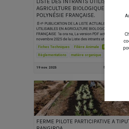
LISTE DES INTRANTS UTILISABLES E
AGRICULTURE BIOLOGIQUE (UAB) EN
POLYNÉSIE FRANÇAISE.
Au
📄🌱 PUBLICATION DE LA LISTE ACTUALISÉE DES INTR
UTILISABLES EN AGRICULTURE BIOLOGIQUE EN POLYNÉ
Ch
FRANÇAISE ​ ‘Ia ora na, La version PDF actualisée de
novembre 2025 de la Liste des intrants utilis...
co
Fiches Techniques
Filière Animale
Filière Végétal
po
Règlementations
matière organique
19 nov. 2025
Vous accom
FERME PILOTE PARTICIPATIVE A TIPU
RANGIROA