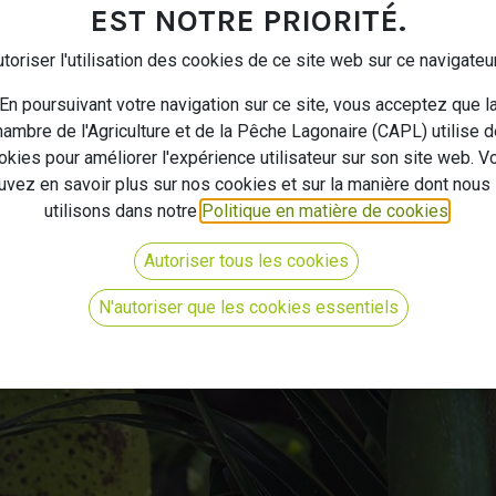
EST NOTRE PRIORITÉ.
SPE
toriser l'utilisation des cookies de ce site web sur ce navigateu
En poursuivant votre navigation sur ce site, vous acceptez que l
ambre de l'Agriculture et de la Pêche Lagonaire (CAPL) utilise 
vice Promotion et Évènem
okies pour améliorer l'expérience utilisateur sur son site web. V
uvez en savoir plus sur nos cookies et sur la manière dont nous 
utilisons dans notre
Politique en matière de cookies
.
La Chambre
Nous contacter
Autoriser tous les cookies
N'autoriser que les cookies essentiels