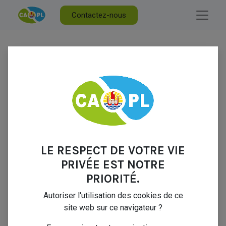
Contactez-nous
Courriel
Mot de passe
LE RESPECT DE VOTRE VIE
Se connecter
PRIVÉE EST NOTRE
PRIORITÉ.
Vous n'avez pas de
Réinitialiser le mot de
compte ?
passe
Autoriser l'utilisation des cookies de ce
site web sur ce navigateur ?