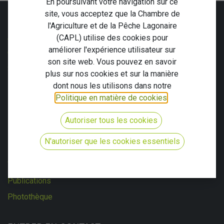
En poursuivant votre navigation sur ce
site, vous acceptez que la Chambre de
LIENS UTILES
l'Agriculture et de la Pêche Lagonaire
Accueil
(CAPL) utilise des cookies pour
améliorer l'expérience utilisateur sur
Carte CAPL
son site web. Vous pouvez en savoir
Se lancer
plus sur nos cookies et sur la manière
FAQ
dont nous les utilisons dans notre
Politique en matière de cookies
.
Politique de confidentialité
Mentions Légales
Autoriser tous les cookies
N'autoriser que les cookies essentiels
MÉDIATHÈQUE
Vidéothèque
Publications
Photothèque