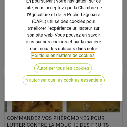
En poursuivant votre navigation sur ce
site, vous acceptez que la Chambre de
l'Agriculture et de la Pêche Lagonaire
COMMANDEZ DE LA POUDRE DE NACRE
(CAPL) utilise des cookies pour
La Poudre de Nacre : Le Trésor de nos Lagons au Service de vos
améliorer l'expérience utilisateur sur
Terres ! Ia ora na à toutes et à tous ! Face à l'envolée du prix des
son site web. Vous pouvez en savoir
intrants importés, la CAPL se mobilise pour vous proposer une
soluti...
plus sur nos cookies et sur la manière
dont nous les utilisons dans notre
Services Payants
avantages
Politique en matière de cookies
.
1 avr. 2026
Nos Produits & Services
Autoriser tous les cookies
N'autoriser que les cookies essentiels
COMMANDEZ VOS PHÉROMONES POUR
LUTTER CONTRE LA MOUCHE DES FRUITS