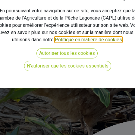
S AUX QUE
En poursuivant votre navigation sur ce site, vous acceptez que l
ambre de l'Agriculture et de la Pêche Lagonaire (CAPL) utilise 
okies pour améliorer l'expérience utilisateur sur son site web. V
uvez en savoir plus sur nos cookies et sur la manière dont nous 
utilisons dans notre
Politique en matière de cookies
.
La CAPL répond à toutes vos interrogation
Autoriser tous les cookies
N'autoriser que les cookies essentiels
La Chambre
Nous contacter