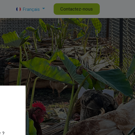
tualités de la CAPL
DG
Contactez-nous
Français
r ?