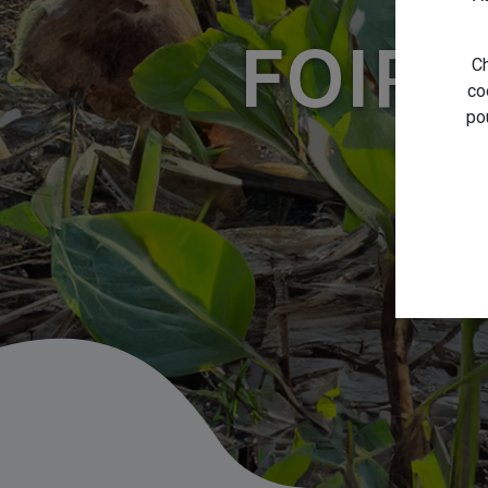
FOIRE
Ch
co
po