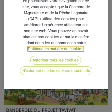
En poursuivant votre navigation sur ce
site, vous acceptez que la Chambre de
l'Agriculture et de la Pêche Lagonaire
APPEL À CANDIDATURES – GROUPEMENTS -
(CAPL) utilise des cookies pour
PROJET TAVIVAT
améliorer l'expérience utilisateur sur
Appel à candidatures – Projet TAVIVAT : Nous recherchons 10
son site web. Vous pouvez en savoir
groupements d'agriculteurs - Candidatez avant le 20 avril 2026 Dans
plus sur nos cookies et sur la manière
le cadre du projet TAVIVAT, nous cherchons des groupements
d'agriculteur...
dont nous les utilisons dans notre
Politique en matière de cookies
.
TAVIVAT
Autoriser tous les cookies
24 mars 2026
N'autoriser que les cookies essentiels
BANDEROLE DU PROJET TAVIVAT