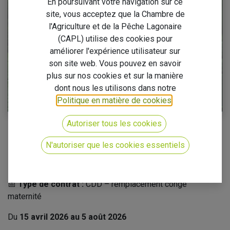
En poursuivant votre navigation sur ce
site, vous acceptez que la Chambre de
l'Agriculture et de la Pêche Lagonaire
(CAPL) utilise des cookies pour
améliorer l'expérience utilisateur sur
son site web. Vous pouvez en savoir
plus sur nos cookies et sur la manière
dont nous les utilisons dans notre
Politique en matière de cookies
.
Autoriser tous les cookies
La CAPL recrute
un(e) Chargé(e) de projet en
développement
N'autoriser que les cookies essentiels
📍
Lieu de travail :
Papeete
📅
Type de contrat :
CDD – remplacement congé
maternité
Du
15 avril 2026 au 5 août 2026