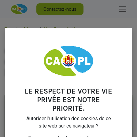
Contactez-nous
Tous les blogs
Nos Consultations
OFFRE D’EMPLOI – CHARGÉ(E) DE PROJET EN DÉVELOPPEMENT
OFFRE D’EMPLOI –
CHARGÉ(E) DE PROJET
EN DÉVELOPPEMENT
20 mars 2026
par
Marc FABRESSE
LE RESPECT DE VOTRE VIE
PRIVÉE EST NOTRE
PRIORITÉ.
Autoriser l'utilisation des cookies de ce
site web sur ce navigateur ?