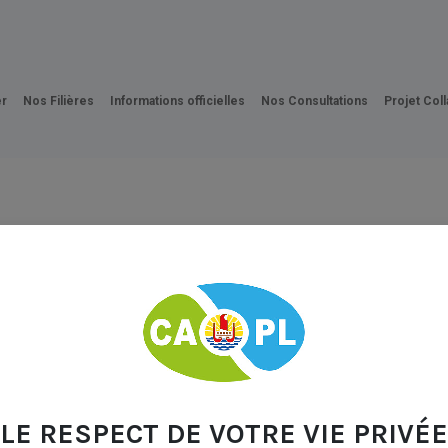
Carte CAPL
FAQ
Se Lancer
Médiathèque
Ac
r
Nos Filières
Informations officielles
Nos Consultations
Projet Coll
LE RESPECT DE VOTRE VIE PRIVÉE