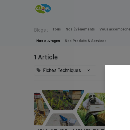
Accueil
INFOS
CAPL
Blogs :
Tous
Nos Évènements
Vous accompagne
Nos ouvrages
Nos Produits & Services
1 Article
Fiches Techniques
×