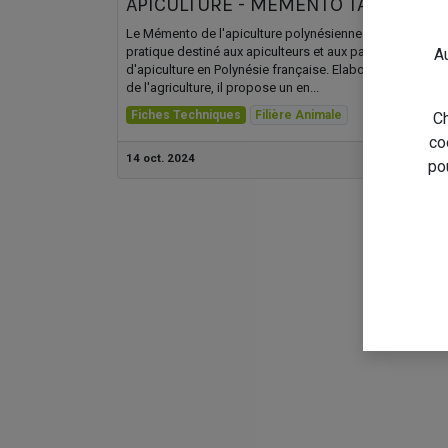
APICULTURE - MEMENTO TAHITIEN
Le Mémento de l'apiculture polynésienne est un guide
pratique destiné aux apiculteurs et aux passionnés
Au
d'apiculture en Polynésie française. Elaboré par la direc
de l'agriculture, il propose un en...
Fiches Techniques
Filière Animale
Ch
co
14 oct. 2024
po