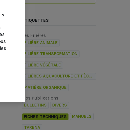
r ?
ÉTIQUETTES
a
des
Les Filières
ous
FILIÈRE ANIMALE
les
FILIÈRE TRANSFORMATION
FILIÈRE VÉGÉTALE
FILIÈRES AQUACULTURE ET PÊCHE LAGONAIRE
MATIÈRE ORGANIQUE
Nos Publications
BULLETINS
DIVERS
MANUELS
FICHES TECHNIQUES
TARENA