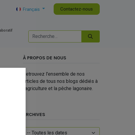
tualités de la CAPL
DG
Contactez-nous
Français
aboratif
À PROPOS DE NOUS
Retrouvez l'ensemble de nos
articles de tous nos blogs dédiés à
l'agriculture et la pêche lagonaire.
ARCHIVES