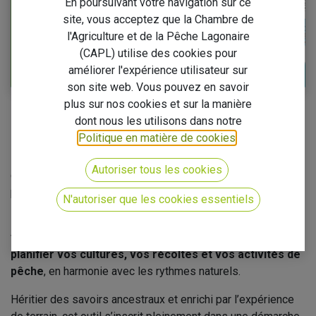
En poursuivant votre navigation sur ce
site, vous acceptez que la Chambre de
l'Agriculture et de la Pêche Lagonaire
(CAPL) utilise des cookies pour
améliorer l'expérience utilisateur sur
son site web. Vous pouvez en savoir
plus sur nos cookies et sur la manière
Chers agriculteurs et pêcheurs,
dont nous les utilisons dans notre
Politique en matière de cookies
.
La Chambre d’Agriculture et de la Pêche Lagonaire (CAPL) a
le plaisir de vous présenter l’édition
2026 du tarena
, le
Autoriser tous les cookies
calendrier lunaire polynésien conçu pour accompagner vos
pratiques agricoles et lagonaires au quotidien.
N'autoriser que les cookies essentiels
Fondé sur l’observation des cycles de la lune, ce tarena
vous propose des repères et conseils pratiques pour
planifier vos cultures, vos récoltes et vos activités de
pêche
, en harmonie avec les rythmes naturels.
Héritier des savoirs ancestraux et enrichi par l’expérience