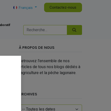
tualités de la CAPL
DG
Contactez-nous
Français
aboratif
À PROPOS DE NOUS
Retrouvez l'ensemble de nos
articles de tous nos blogs dédiés à
l'agriculture et la pêche lagonaire.
ARCHIVES