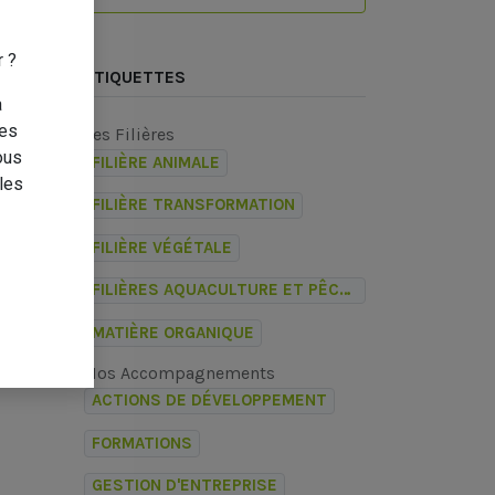
r ?
ÉTIQUETTES
a
des
Les Filières
ous
FILIÈRE ANIMALE
les
FILIÈRE TRANSFORMATION
FILIÈRE VÉGÉTALE
FILIÈRES AQUACULTURE ET PÊCHE LAGONAIRE
MATIÈRE ORGANIQUE
Nos Accompagnements
ACTIONS DE DÉVELOPPEMENT
FORMATIONS
GESTION D'ENTREPRISE