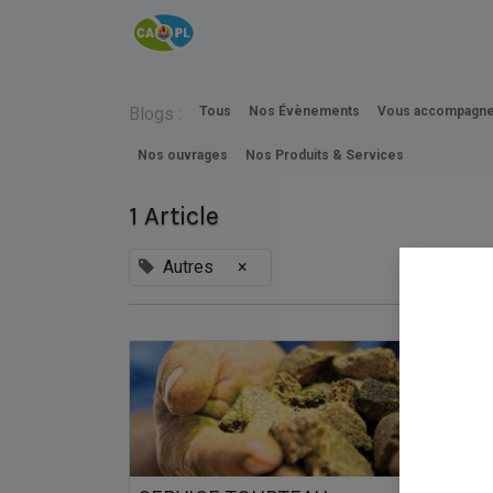
Accueil
INFOS
CAPL
Blogs :
Tous
Nos Évènements
Vous accompagne
Nos ouvrages
Nos Produits & Services
1 Article
Autres
×