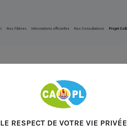
Carte CAPL
FAQ
Se Lancer
Médiathèque
Ac
r
Nos Filières
Informations officielles
Nos Consultations
Projet Coll
LE RESPECT DE VOTRE VIE PRIVÉE