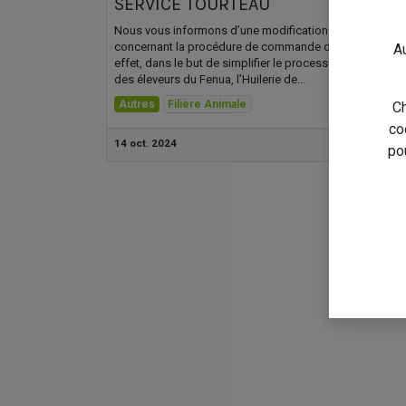
SERVICE TOURTEAU
Nous vous informons d’une modification importante
concernant la procédure de commande des tourteaux. 
Au
effet, dans le but de simplifier le processus des comm
des éleveurs du Fenua, l’Huilerie de...
Autres
Filière Animale
Ch
co
14 oct. 2024
po