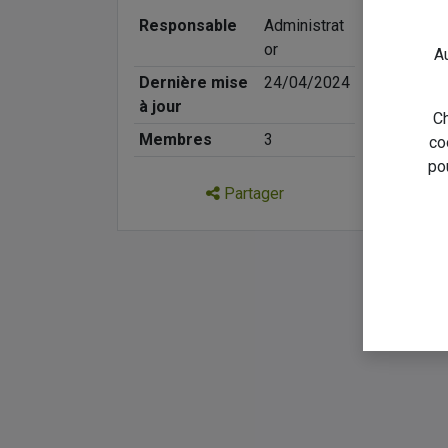
Responsable
Administrat
or
Au
Dernière mise
24/04/2024
à jour
Ch
Membres
3
co
po
Partager