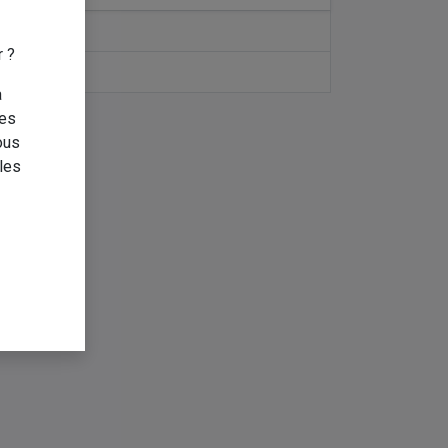
r ?
a
des
ous
les