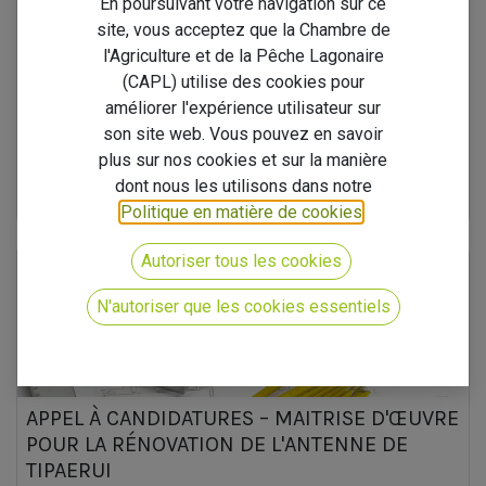
En poursuivant votre navigation sur ce
DÉVELOPPEMENT DE DEUX APPLICATIONS
site, vous acceptez que la Chambre de
MÉTIERS
l'Agriculture et de la Pêche Lagonaire
La CAPL lance un marché public pour le développement de deux
(CAPL) utilise des cookies pour
applications numériques au service du secteur primaire Dans le cadre
de la modernisation de ses services et du développement de
améliorer l'expérience utilisateur sur
nouveaux ou...
son site web. Vous pouvez en savoir
Nos marchés publics
plus sur nos cookies et sur la manière
dont nous les utilisons dans notre
8 juil. 2026
Nos Consultations
Politique en matière de cookies
.
Autoriser tous les cookies
N'autoriser que les cookies essentiels
APPEL À CANDIDATURES – MAITRISE D'ŒUVRE
POUR LA RÉNOVATION DE L'ANTENNE DE
TIPAERUI