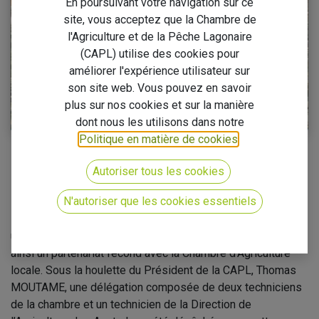
En poursuivant votre navigation sur ce
site, vous acceptez que la Chambre de
l'Agriculture et de la Pêche Lagonaire
(CAPL) utilise des cookies pour
améliorer l'expérience utilisateur sur
son site web. Vous pouvez en savoir
plus sur nos cookies et sur la manière
dont nous les utilisons dans notre
Politique en matière de cookies
.
Renforcement des liens entre la Polynésie française
Autoriser tous les cookies
et La Réunion pour le développement agricole
N'autoriser que les cookies essentiels
En ce début d’année 2024, la Chambre de l’Agriculture et de
la Pêche Lagonnaire de la Polynésie française a entrepris
une mission stratégique sur l'île de La Réunion, établissant
ainsi un partenariat fécond avec la Chambre d’Agriculture
locale. Sous la houlette du Président de la CAPL, Thomas
MOUTAME, une délégation composée de deux techniciens
de la chambre et un technicien de la Direction de