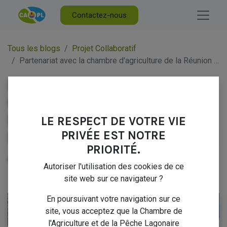
Contactez-nous
Tous les blogs
Projet Collaboratif
Partenariat avec la chambre d'agriculture de la Réunion sur la filière Arbre à Pain
PARTENARIAT AVEC LA
CHAMBRE
D'AGRICULTURE DE LA
LE RESPECT DE VOTRE VIE
RÉUNION SUR LA FILIÈRE
PRIVÉE EST NOTRE
PRIORITÉ.
ARBRE À PAIN
Autoriser l'utilisation des cookies de ce
site web sur ce navigateur ?
15 août 2025
par
Marc FABRESSE
En poursuivant votre navigation sur ce
site, vous acceptez que la Chambre de
l'Agriculture et de la Pêche Lagonaire